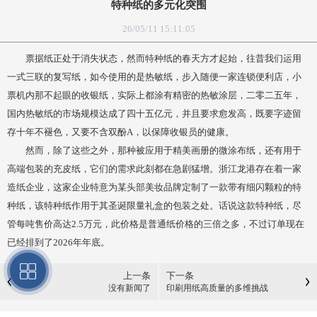
特种纸的多元化突围
26/05/11 15:11:05
票据纸正处于消失状态，然而特种纸的春天方才起始，往昔我们运用
一式三联的复写纸，如今使用的是热敏纸，步入随便一家连锁便利店，小
票机内那不起眼的收银纸，实际上都涂有精密的热敏涂层，二零二五年，
国内热敏纸的市场规模达成了四十五亿元，并且要求愈发高，既要字迹留
存十年不褪色，又要不含双酚A，以保障收银员的健康。
然而，除了这些之外，那种被应用于精美画册的微涂布纸，还有用于
高端包装的充皮纸，它们的需求此刻都在急剧猛增。浙江龙港存在着一家
造纸企业，这家企业特意为某头部美妆品牌定制了一款带有细闪颗粒的特
种纸，该特种纸作用于其圣诞限量礼盒的包装之处。话说这款特种纸，尽
管每吨售价高达2.5万元，此价格是普通纸价格的三倍之多，不过订单现在
已经排到了2026年年底。
上一条
下一条
没有新闻了
印刷用纸高质量的多维挑战