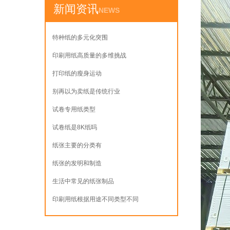
新闻资讯
NEWS
特种纸的多元化突围
印刷用纸高质量的多维挑战
打印纸的瘦身运动
别再以为卖纸是传统行业
试卷专用纸类型
试卷纸是8K纸吗
纸张主要的分类有
纸张的发明和制造
生活中常见的纸张制品
印刷用纸根据用途不同类型不同