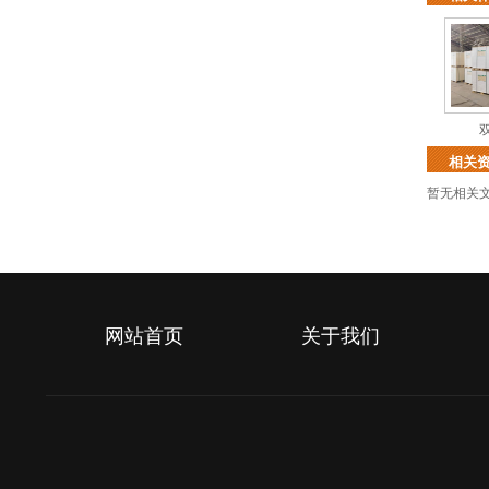
相关
暂无相关
网站首页
关于我们