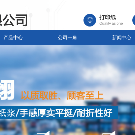
打印纸
Quality as one
产品中心
公司一角
新闻中心