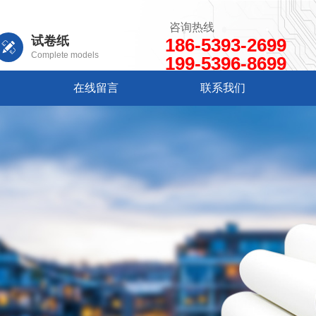
咨询热线
试卷纸
186-5393-2699
Complete models
199-5396-8699
在线留言
联系我们