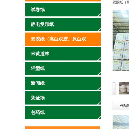
双胶纸（
试卷纸
静电复印纸
双胶纸（高白双胶、原白双
胶）
米黄道林
轻型纸
新闻纸
凭证纸
作品
包药纸