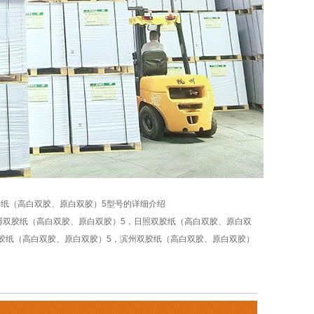
胶纸（高白双胶、原白双胶）5型号的详细介绍
博双胶纸（高白双胶、原白双胶）5
，
日照双胶纸（高白双胶、原白双
胶纸（高白双胶、原白双胶）5
，
滨州双胶纸（高白双胶、原白双胶）