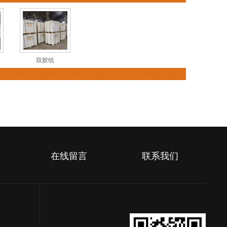
双胶纸
在线留言
联系我们