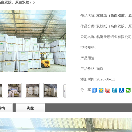
高白双胶、原白双胶）5
作品名称:
双胶纸（高白双胶、原
作品分类:
双胶纸（高白双胶、原
公司名称:
临沂天翊纸业有限公司
型号规格:
产品用途:
产品价格:
面议
添加时间:
2026-06-11
分 享:
详情
询盘